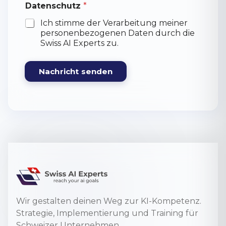
e
Datenschutz
*
r
Ich stimme der Verarbeitung meiner
k
u
personenbezogenen Daten durch die
n
Swiss AI Experts zu.
g
e
n
Nachricht senden
Wir gestalten deinen Weg zur KI-Kompetenz.
Strategie, Implementierung und Training für
Schweizer Unternehmen.