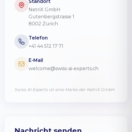
Standort
NetriX GmbH
Gutenbergstrasse 1
8002 Zürich
Telefon
+41 44 512 17 71
E-Mail
welcome@swiss-ai-experts.ch
Swiss AI Experts ist eine Marke der NetriX GmbH
Nachricht senden