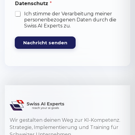
e
Datenschutz
*
r
Ich stimme der Verarbeitung meiner
k
u
personenbezogenen Daten durch die
n
Swiss AI Experts zu.
g
e
n
Nachricht senden
Wir gestalten deinen Weg zur KI-Kompetenz.
Strategie, Implementierung und Training für
Schweizer Unternehmen.