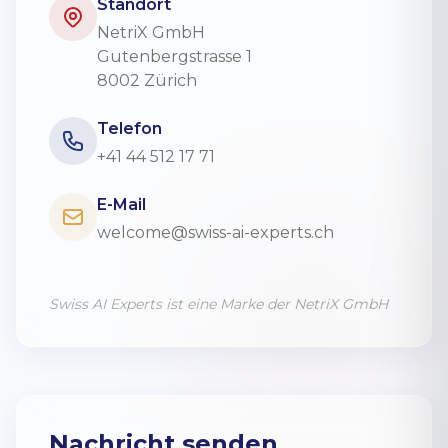
Standort
NetriX GmbH
Gutenbergstrasse 1
8002 Zürich
Telefon
+41 44 512 17 71
E-Mail
welcome@swiss-ai-experts.ch
Swiss AI Experts ist eine Marke der NetriX GmbH
Nachricht senden